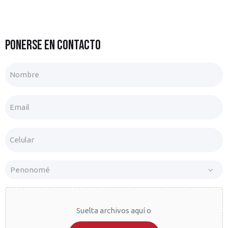
Ponerse en contacto
Nombre
Email
(Obligatorio)
Celular
Tienda
Printium
File
(Obligatorio)
Suelta archivos aquí o